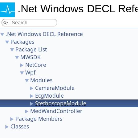
.Net Windows DECL Ref
.Net Windows DECL Reference
▼
Packages
▼
Package List
▼
MWSDK
▼
NetCore
►
Wpf
▼
Modules
▼
CameraModule
►
EcgModule
►
StethoscopeModule
►
MedWandController
►
Package Members
►
Classes
►